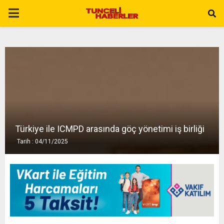
P
R
I
M
A
Türkiye ile ICMPD arasında göç yönetimi iş birliği
Tarih : 04/11/2025
R
Y
M