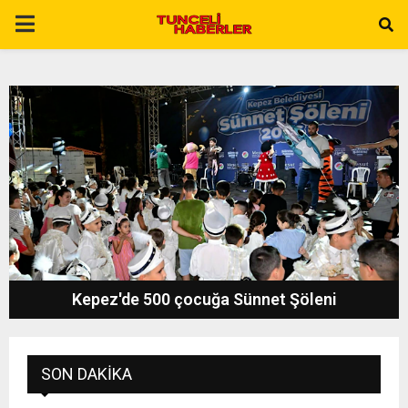
P
R
I
M
A
R
Kemeraltı’nda geleneksel zanaatlar gelecek
Y
kuşaklara aktarılıyor
M
SON DAKIKA