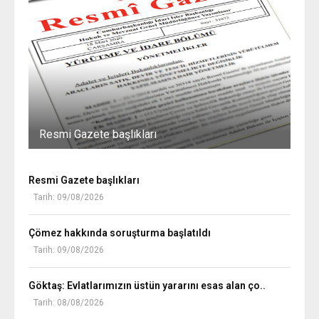
r
.
ı
.
n
a
k
a
r
.
.
Resmi Gazete başlıkları
Resmi Gazete başlıkları
Tarih: 09/08/2026
Çömez hakkında soruşturma başlatıldı
Tarih: 09/08/2026
Göktaş: Evlatlarımızın üstün yararını esas alan ço..
Tarih: 08/08/2026