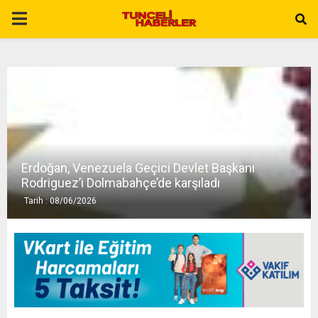
P
R
I
M
Erdoğan, Venezuela Geçici Devlet Başkanı
A
Rodriguez’i Dolmabahçe’de karşıladı
Tarih : 08/06/2026
R
Y
M