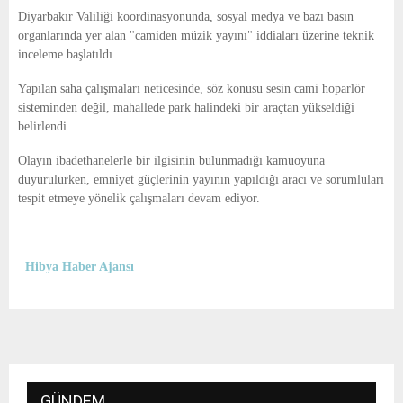
E
Diyarbakır Valiliği koordinasyonunda, sosyal medya ve bazı basın
organlarında yer alan "camiden müzik yayını" iddiaları üzerine teknik
N
inceleme başlatıldı.
Yapılan saha çalışmaları neticesinde, söz konusu sesin cami hoparlör
U
sisteminden değil, mahallede park halindeki bir araçtan yükseldiği
belirlendi.
Olayın ibadethanelerle bir ilgisinin bulunmadığı kamuoyuna
duyurulurken, emniyet güçlerinin yayının yapıldığı aracı ve sorumluları
tespit etmeye yönelik çalışmaları devam ediyor.
Hibya Haber Ajansı
GÜNDEM