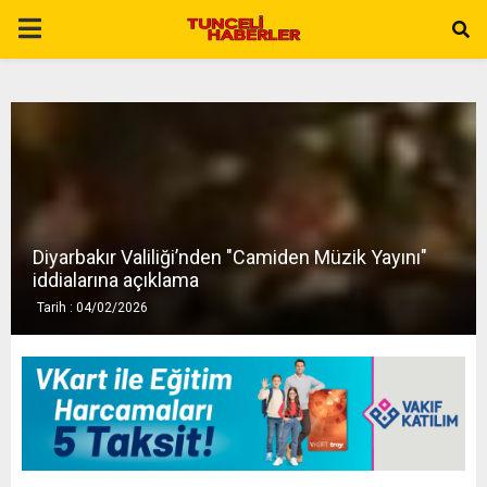
P
R
I
M
Diyarbakır Valiliği’nden "Camiden Müzik Yayını"
A
iddialarına açıklama
Tarih : 04/02/2026
R
Y
M