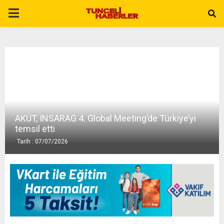
P
R
I
M
AKUT, INSARAG 4. Global Meeting’de Türkiye’yi
A
temsil etti
Tarih : 07/07/2026
R
Y
M