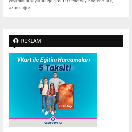
yayımlanarak yürürlüğe girdi. Düzenlemeyle öğrenci affı,
azami öğre..
REKLAM