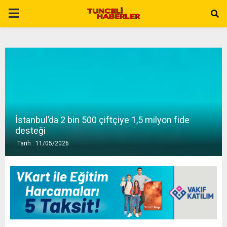
P
R
I
M
İstanbul’da 2 bin 500 çiftçiye 1,5 milyon fide
A
desteği
Tarih : 11/05/2026
R
Y
M