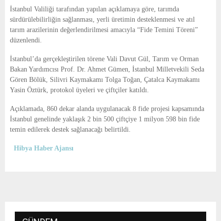
E
İstanbul Valiliği
tarafından yapılan açıklamaya göre, tarımda
sürdürülebilirliğin sağlanması, yerli üretimin desteklenmesi ve atıl
N
tarım arazilerinin değerlendirilmesi amacıyla “Fide Temini Töreni”
düzenlendi.
U
İstanbul
’da gerçekleştirilen törene Vali Davut Gül, Tarım ve Orman
Bakan Yardımcısı Prof. Dr. Ahmet Gümen, İstanbul Milletvekili Seda
Gören Bölük, Silivri Kaymakamı Tolga Toğan, Çatalca Kaymakamı
Yasin Öztürk, protokol üyeleri ve çiftçiler katıldı.
Açıklamada, 860 dekar alanda uygulanacak 8 fide projesi kapsamında
İstanbul genelinde yaklaşık 2 bin 500 çiftçiye 1 milyon 598 bin fide
temin edilerek destek sağlanacağı belirtildi.
Hibya Haber Ajansı