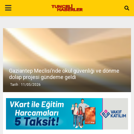
P
R
I
M
Gaziantep Meclisi’nde okul güvenliği ve dönme
A
dolap projesi gündeme geldi
Tarih : 11/05/2026
R
Y
M