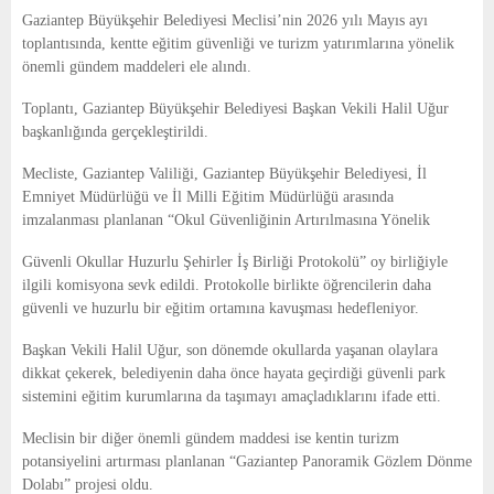
E
Gaziantep Büyükşehir Belediyesi Meclisi’nin 2026 yılı Mayıs ayı
toplantısında, kentte eğitim güvenliği ve turizm yatırımlarına yönelik
N
önemli gündem maddeleri ele alındı.
Toplantı, Gaziantep Büyükşehir Belediyesi Başkan Vekili Halil Uğur
U
başkanlığında gerçekleştirildi.
Mecliste, Gaziantep Valiliği, Gaziantep Büyükşehir Belediyesi, İl
Emniyet Müdürlüğü ve İl Milli Eğitim Müdürlüğü arasında
imzalanması planlanan “Okul Güvenliğinin Artırılmasına Yönelik
Güvenli Okullar Huzurlu Şehirler İş Birliği Protokolü” oy birliğiyle
ilgili komisyona sevk edildi. Protokolle birlikte öğrencilerin daha
güvenli ve huzurlu bir eğitim ortamına kavuşması hedefleniyor.
Başkan Vekili Halil Uğur, son dönemde okullarda yaşanan olaylara
dikkat çekerek, belediyenin daha önce hayata geçirdiği güvenli park
sistemini eğitim kurumlarına da taşımayı amaçladıklarını ifade etti.
Meclisin bir diğer önemli gündem maddesi ise kentin turizm
potansiyelini artırması planlanan “Gaziantep Panoramik Gözlem Dönme
Dolabı” projesi oldu.