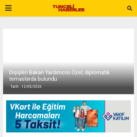
P
R
I
M
Dışişleri Bakan Yardımcısı Özel, diplomatik
A
temaslarda bulundu
Tarih : 12/05/2026
R
Y
M