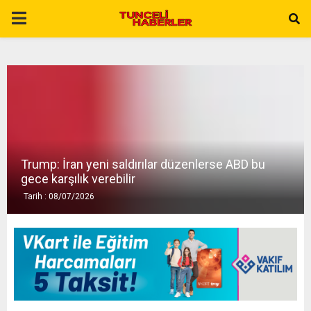
P
R
I
M
Trump: İran yeni saldırılar düzenlerse ABD bu
A
gece karşılık verebilir
Tarih : 08/07/2026
R
Y
M