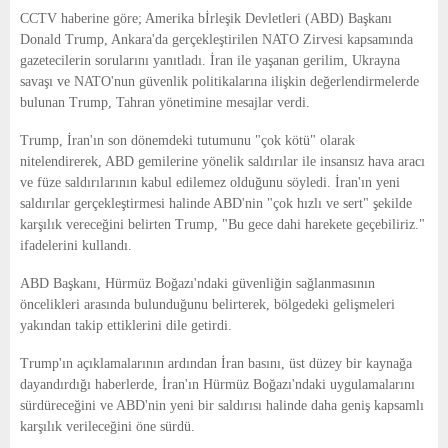
E
CCTV haberine göre; Amerika bİrleşik Devletleri (ABD) Başkanı
Donald Trump, Ankara'da gerçekleştirilen NATO Zirvesi kapsamında
N
gazetecilerin sorularını yanıtladı. İran ile yaşanan gerilim, Ukrayna
savaşı ve NATO'nun güvenlik politikalarına ilişkin değerlendirmelerde
bulunan Trump, Tahran yönetimine mesajlar verdi.
U
Trump, İran'ın son dönemdeki tutumunu "çok kötü" olarak
nitelendirerek, ABD gemilerine yönelik saldırılar ile insansız hava aracı
ve füze saldırılarının kabul edilemez olduğunu söyledi. İran'ın yeni
saldırılar gerçekleştirmesi halinde ABD'nin "çok hızlı ve sert" şekilde
karşılık vereceğini belirten Trump, "Bu gece dahi harekete geçebiliriz."
ifadelerini kullandı.
ABD Başkanı, Hürmüz Boğazı'ndaki güvenliğin sağlanmasının
öncelikleri arasında bulunduğunu belirterek, bölgedeki gelişmeleri
yakından takip ettiklerini dile getirdi.
Trump'ın açıklamalarının ardından İran basını, üst düzey bir kaynağa
dayandırdığı haberlerde, İran'ın Hürmüz Boğazı'ndaki uygulamalarını
sürdüreceğini ve ABD'nin yeni bir saldırısı halinde daha geniş kapsamlı
karşılık verileceğini öne sürdü.