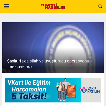
P
R
I
M
A
Şanlıurfa'da silah ve uyuşturucu operasyonu
Tarih : 04/06/2026
R
Y
M