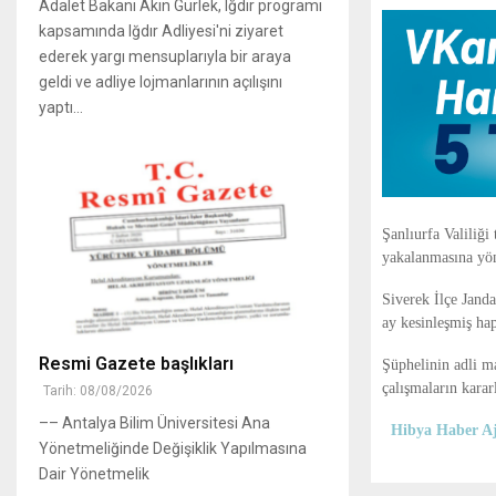
Adalet Bakanı Akın Gürlek, Iğdır programı
kapsamında Iğdır Adliyesi'ni ziyaret
ederek yargı mensuplarıyla bir araya
geldi ve adliye lojmanlarının açılışını
yaptı...
Şanlıurfa Valiliği
yakalanmasına yön
Siverek İlçe Jand
ay kesinleşmiş hap
Resmi Gazete başlıkları
Şüphelinin adli ma
çalışmaların kararl
Tarih: 08/08/2026
–– Antalya Bilim Üniversitesi Ana
Hibya Haber Aj
Yönetmeliğinde Değişiklik Yapılmasına
Dair Yönetmelik