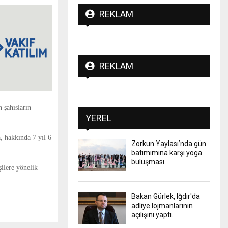
REKLAM
REKLAM
 şahısların
YEREL
, hakkında 7 yıl 6
Zorkun Yaylası’nda gün
batımımına karşı yoga
buluşması
şilere yönelik
Bakan Gürlek, Iğdır'da
adliye lojmanlarının
açılışını yaptı..