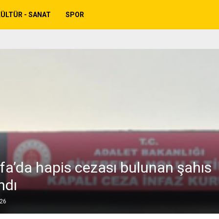
ÜLTÜR - SANAT
SPOR
rfa’da hapis cezası bulunan şahıs
ndı
026