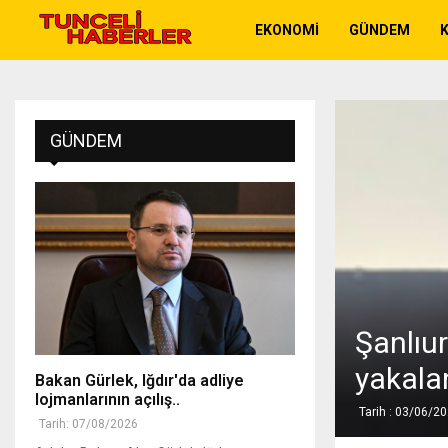
EKONOMI
GÜNDEM
K
GÜNDEM
Şanlıu
yakala
Bakan Gürlek, Iğdır'da adliye
lojmanlarının açılış..
Tarih : 03/06/2
Tarih: 07/08/2026