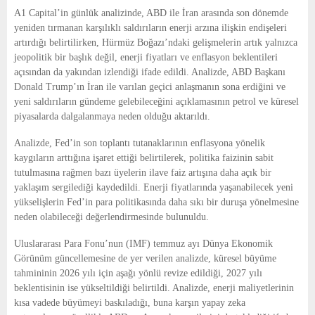
E
A1 Capital’in günlük analizinde, ABD ile İran arasında son dönemde
yeniden tırmanan karşılıklı saldırıların enerji arzına ilişkin endişeleri
N
artırdığı belirtilirken, Hürmüz Boğazı’ndaki gelişmelerin artık yalnızca
jeopolitik bir başlık değil, enerji fiyatları ve enflasyon beklentileri
açısından da yakından izlendiği ifade edildi. Analizde, ABD Başkanı
U
Donald Trump’ın İran ile varılan geçici anlaşmanın sona erdiğini ve
yeni saldırıların gündeme gelebileceğini açıklamasının petrol ve küresel
piyasalarda dalgalanmaya neden olduğu aktarıldı.
Analizde, Fed’in son toplantı tutanaklarının enflasyona yönelik
kaygıların arttığına işaret ettiği belirtilerek, politika faizinin sabit
tutulmasına rağmen bazı üyelerin ilave faiz artışına daha açık bir
yaklaşım sergilediği kaydedildi. Enerji fiyatlarında yaşanabilecek yeni
yükselişlerin Fed’in para politikasında daha sıkı bir duruşa yönelmesine
neden olabileceği değerlendirmesinde bulunuldu.
Uluslararası Para Fonu’nun (IMF) temmuz ayı Dünya Ekonomik
Görünüm güncellemesine de yer verilen analizde, küresel büyüme
tahmininin 2026 yılı için aşağı yönlü revize edildiği, 2027 yılı
beklentisinin ise yükseltildiği belirtildi. Analizde, enerji maliyetlerinin
kısa vadede büyümeyi baskıladığı, buna karşın yapay zeka