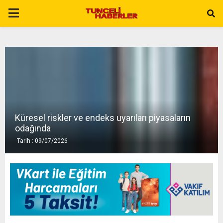
P
R
I
M
Küresel riskler ve endeks uyarıları piyasaların
A
odağında
Tarih : 09/07/2026
R
Y
M