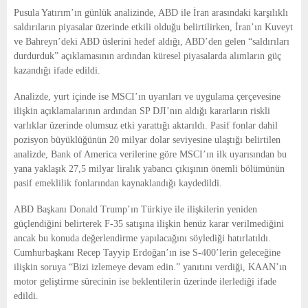
E
Pusula Yatırım’ın günlük analizinde, ABD ile İran arasındaki karşılıklı
saldırıların piyasalar üzerinde etkili olduğu belirtilirken, İran’ın Kuveyt
N
ve Bahreyn’deki ABD üslerini hedef aldığı, ABD’den gelen “saldırıları
durdurduk” açıklamasının ardından küresel piyasalarda alımların güç
kazandığı ifade edildi.
U
Analizde, yurt içinde ise MSCI’ın uyarıları ve uygulama çerçevesine
ilişkin açıklamalarının ardından SP DJI’nın aldığı kararların riskli
varlıklar üzerinde olumsuz etki yarattığı aktarıldı. Pasif fonlar dahil
pozisyon büyüklüğünün 20 milyar dolar seviyesine ulaştığı belirtilen
analizde, Bank of America verilerine göre MSCI’ın ilk uyarısından bu
yana yaklaşık 27,5 milyar liralık yabancı çıkışının önemli bölümünün
pasif emeklilik fonlarından kaynaklandığı kaydedildi.
ABD Başkanı Donald Trump’ın Türkiye ile ilişkilerin yeniden
güçlendiğini belirterek F-35 satışına ilişkin henüz karar verilmediğini
ancak bu konuda değerlendirme yapılacağını söylediği hatırlatıldı.
Cumhurbaşkanı Recep Tayyip Erdoğan’ın ise S-400’lerin geleceğine
ilişkin soruya “Bizi izlemeye devam edin.” yanıtını verdiği, KAAN’ın
motor geliştirme sürecinin ise beklentilerin üzerinde ilerlediği ifade
edildi.