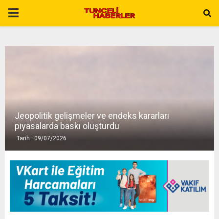
P
R
I
M
Jeopolitik gelişmeler ve endeks kararları
A
piyasalarda baskı oluşturdu
Tarih : 09/07/2026
R
Y
M