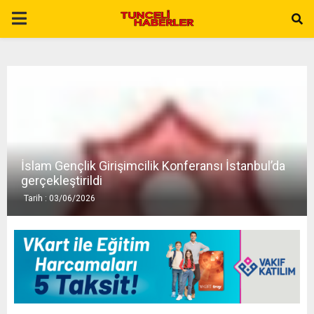
P
R
I
M
İslam Gençlik Girişimcilik Konferansı İstanbul’da
A
gerçekleştirildi
Tarih : 03/06/2026
R
Y
M