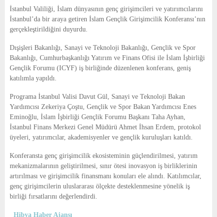
E
İstanbul Valiliği, İslam dünyasının genç girişimcileri ve yatırımcılarını
İstanbul’da bir araya getiren İslam Gençlik Girişimcilik Konferansı’nın
N
gerçekleştirildiğini duyurdu.
Dışişleri Bakanlığı, Sanayi ve Teknoloji Bakanlığı, Gençlik ve Spor
U
Bakanlığı, Cumhurbaşkanlığı Yatırım ve Finans Ofisi ile İslam İşbirliği
Gençlik Forumu (ICYF) iş birliğinde düzenlenen konferans, geniş
katılımla yapıldı.
Programa İstanbul Valisi
Davut Gül
, Sanayi ve Teknoloji Bakan
Yardımcısı
Zekeriya Çoştu
, Gençlik ve Spor Bakan Yardımcısı
Enes
Eminoğlu
, İslam İşbirliği Gençlik Forumu Başkanı
Taha Ayhan
,
İstanbul Finans Merkezi Genel Müdürü
Ahmet İhsan Erdem
, protokol
üyeleri, yatırımcılar, akademisyenler ve gençlik kuruluşları katıldı.
Konferansta genç girişimcilik ekosisteminin güçlendirilmesi, yatırım
mekanizmalarının geliştirilmesi, sınır ötesi inovasyon iş birliklerinin
artırılması ve girişimcilik finansmanı konuları ele alındı. Katılımcılar,
genç girişimcilerin uluslararası ölçekte desteklenmesine yönelik iş
birliği fırsatlarını değerlendirdi.
Hibya Haber Ajansı