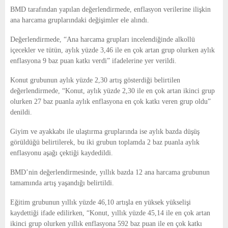
E
BMD tarafından yapılan değerlendirmede, enflasyon verilerine ilişkin
ana harcama gruplarındaki değişimler ele alındı.
N
Değerlendirmede, “Ana harcama grupları incelendiğinde alkollü
içecekler ve tütün, aylık yüzde 3,46 ile en çok artan grup olurken aylık
U
enflasyona 9 baz puan katkı verdi” ifadelerine yer verildi.
Konut grubunun aylık yüzde 2,30 artış gösterdiği belirtilen
değerlendirmede, “Konut, aylık yüzde 2,30 ile en çok artan ikinci grup
olurken 27 baz puanla aylık enflasyona en çok katkı veren grup oldu”
denildi.
Giyim ve ayakkabı ile ulaştırma gruplarında ise aylık bazda düşüş
görüldüğü belirtilerek, bu iki grubun toplamda 2 baz puanla aylık
enflasyonu aşağı çektiği kaydedildi.
BMD’nin değerlendirmesinde, yıllık bazda 12 ana harcama grubunun
tamamında artış yaşandığı belirtildi.
Eğitim grubunun yıllık yüzde 46,10 artışla en yüksek yükselişi
kaydettiği ifade edilirken, “Konut, yıllık yüzde 45,14 ile en çok artan
ikinci grup olurken yıllık enflasyona 592 baz puan ile en çok katkı