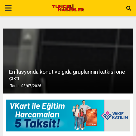
P
R
I
M
Enflasyonda konut ve gıda gruplarının katkısı öne
A
çıktı
Tarih : 08/07/2026
R
Y
M