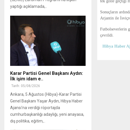
tek golle geçtiği 
yaptığı açıklamada,..
Sonuçların ardında
Arjantin ile İsviç
Futbolseverlerin g
çevrildi.
Hibya Haber Aj
Karar Partisi Genel Başkanı Aydın:
İlk işim idam e..
Tarih: 05/08/2026
Ankara, 5 Ağustos (Hibya)-Karar Partisi
Genel Başkanı Yaşar Aydın, Hibya Haber
Ajansı’na verdiği röportajda
cumhurbaşkanlığı adaylığı, yeni anayasa,
dış politika, eğitim,..