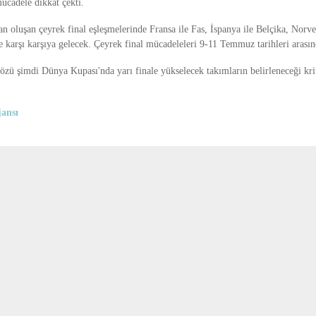
mücadele dikkat çekti.
n oluşan çeyrek final eşleşmelerinde Fransa ile Fas, İspanya ile Belçika, Norveç
re karşı karşıya gelecek. Çeyrek final mücadeleleri 9-11 Temmuz tarihleri arası
özü şimdi Dünya Kupası'nda yarı finale yükselecek takımların belirleneceği kri
ansı