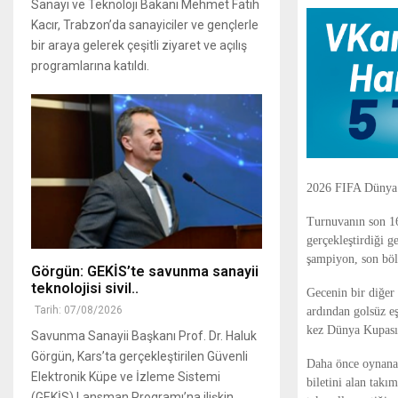
Sanayi ve Teknoloji Bakanı Mehmet Fatih
Kacır, Trabzon’da sanayiciler ve gençlerle
bir araya gelerek çeşitli ziyaret ve açılış
programlarına katıldı.
2026 FIFA Dünya K
Turnuvanın son 16
gerçekleştirdiği g
şampiyon, son böl
Görgün: GEKİS’te savunma sanayii
teknolojisi sivil..
Gecenin bir diğer
Tarih: 07/08/2026
ardından golsüz eş
kez Dünya Kupası'
Savunma Sanayii Başkanı Prof. Dr. Haluk
Görgün, Kars’ta gerçekleştirilen Güvenli
Daha önce oynanan
Elektronik Küpe ve İzleme Sistemi
biletini alan takı
(GEKİS) Lansman Programı’na ilişkin