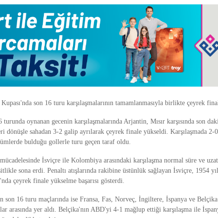
upası'nda son 16 turu karşılaşmalarının tamamlanmasıyla birlikte çeyrek final
 turunda oynanan gecenin karşılaşmalarında Arjantin, Mısır karşısında son dak
eri dönüşle sahadan 3-2 galip ayrılarak çeyrek finale yükseldi. Karşılaşmada 2-
ümlerde bulduğu gollerle turu geçen taraf oldu.
 mücadelesinde İsviçre ile Kolombiya arasındaki karşılaşma normal süre ve uza
itlikle sona erdi. Penaltı atışlarında rakibine üstünlük sağlayan İsviçre, 1954 yı
nda çeyrek finale yükselme başarısı gösterdi.
 son 16 turu maçlarında ise Fransa, Fas, Norveç, İngiltere, İspanya ve Belçika
mlar arasında yer aldı. Belçika'nın ABD'yi 4-1 mağlup ettiği karşılaşma ile İspan