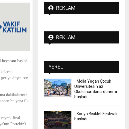
REKLAM
REKLAM
 heyecanı başladı.
YEREL
ikalarda
0 geriye düşen son
Molla Yegan Çocuk
Üniversitesi Yaz
Okulu'nun ikinci dönemi
tma dakikalarının
başladı..
lından bu yana ilk
Konya Bisiklet Festivali
 çeyrek final
başladı
ya'nın Portekiz'i