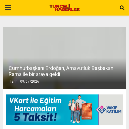
P
R
I
M
Cumhurbaşkanı Erdoğan, Arnavutluk Başbakanı
A
Rama ile bir araya geldi
Tarih : 09/07/2026
R
Y
M