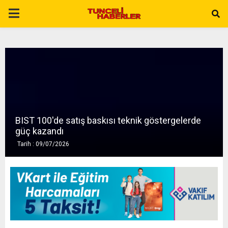
P
R
I
M
BIST 100'de satış baskısı teknik göstergelerde
A
güç kazandı
Tarih : 09/07/2026
R
Y
M