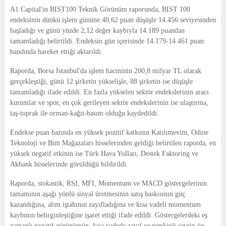
E
A1 Capital'in BIST100 Teknik Görünüm raporunda, BIST 100
endeksinin dünkü işlem gününe 40,62 puan düşüşle 14.456 seviyesinden
N
başladığı ve günü yüzde 2,12 değer kaybıyla 14.189 puandan
tamamladığı belirtildi. Endeksin gün içerisinde 14.179-14.461 puan
bandında hareket ettiği aktarıldı.
U
Raporda, Borsa İstanbul'da işlem hacminin 200,8 milyar TL olarak
gerçekleştiği, günü 12 şirketin yükselişle, 88 şirketin ise düşüşle
tamamladığı ifade edildi. En fazla yükselen sektör endekslerinin aracı
kurumlar ve spor, en çok gerileyen sektör endekslerinin ise ulaştırma,
taş-toprak ile orman-kağıt-basım olduğu kaydedildi.
Endekse puan bazında en yüksek pozitif katkının Katılımevim, Odine
Teknoloji ve Bim Mağazaları hisselerinden geldiği belirtilen raporda, en
yüksek negatif etkinin ise Türk Hava Yolları, Destek Faktoring ve
Akbank hisselerinde görüldüğü bildirildi.
Raporda, stokastik, RSI, MFI, Momentum ve MACD göstergelerinin
tamamının aşağı yönlü sinyal üretmesinin satış baskısının güç
kazandığına, alım iştahının zayıfladığına ve kısa vadeli momentum
kaybının belirginleştiğine işaret ettiği ifade edildi. Göstergelerdeki eş
zamanlı negatif görünümün, kısa vadede zayıf ve temkinli seyrin ön