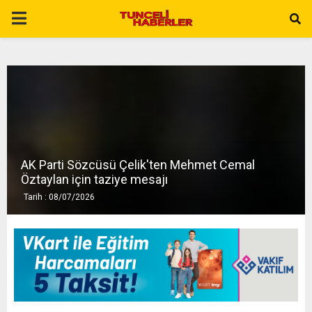
P
R
I
M
AK Parti Sözcüsü Çelik'ten Mehmet Cemal
A
Öztaylan için taziye mesajı
Tarih : 08/07/2026
R
Y
M