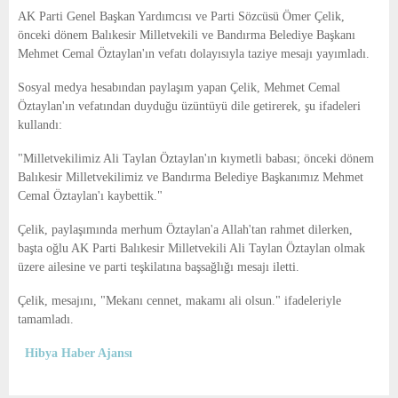
E
AK Parti Genel Başkan Yardımcısı ve Parti Sözcüsü Ömer Çelik,
önceki dönem Balıkesir Milletvekili ve Bandırma Belediye Başkanı
N
Mehmet Cemal Öztaylan'ın vefatı dolayısıyla taziye mesajı yayımladı.
Sosyal medya hesabından paylaşım yapan Çelik, Mehmet Cemal
U
Öztaylan'ın vefatından duyduğu üzüntüyü dile getirerek, şu ifadeleri
kullandı:
"Milletvekilimiz Ali Taylan Öztaylan'ın kıymetli babası; önceki dönem
Balıkesir Milletvekilimiz ve Bandırma Belediye Başkanımız Mehmet
Cemal Öztaylan'ı kaybettik."
Çelik, paylaşımında merhum Öztaylan'a Allah'tan rahmet dilerken,
başta oğlu AK Parti Balıkesir Milletvekili Ali Taylan Öztaylan olmak
üzere ailesine ve parti teşkilatına başsağlığı mesajı iletti.
Çelik, mesajını, "Mekanı cennet, makamı ali olsun." ifadeleriyle
tamamladı.
Hibya Haber Ajansı